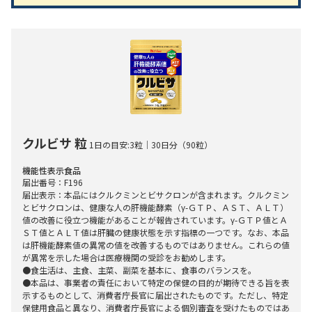
クルビサ 粒
1日の目安:3粒｜30日分（90粒）
機能性表示食品
届出番号：F196
届出表示：本品にはクルクミンとビサクロンが含まれます。クルクミン
とビサクロンは、健康な人の肝機能酵素（γ-ＧＴＰ、ＡＳＴ、ＡＬＴ）
値の改善に役立つ機能があることが報告されています。γ-ＧＴＰ値とＡ
ＳＴ値とＡＬＴ値は肝臓の健康状態を示す指標の一つです。なお、本品
は肝機能酵素値の異常の値を改善するものではありません。これらの値
が異常を示した場合は医療機関の受診をお勧めします。
●食生活は、主食、主菜、副菜を基本に、食事のバランスを。
●本品は、事業者の責任において特定の保健の目的が期待できる旨を表
示するものとして、消費者庁長官に届出されたものです。ただし、特定
保健用食品と異なり、消費者庁長官による個別審査を受けたものではあ