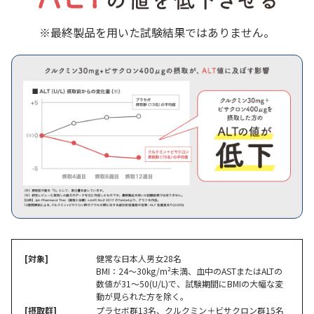
※最終製品を用いた試験結果ではありません。
[対象]
健常な日本人男女28名
BMI：24〜30kg/m²未満、血中のASTまたはALTの
数値が31～50(U/L)で、試験期間にBMIの大幅な変
動が見られた方を除く。
[摂取群]
プラセボ群13名、クルクミン＋ビサクロン群15名