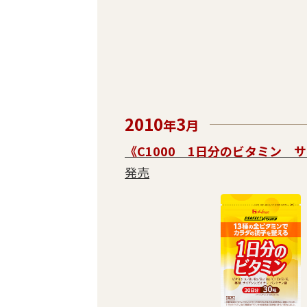
2010
3
年
月
《C1000 1日分のビタミン 
発売