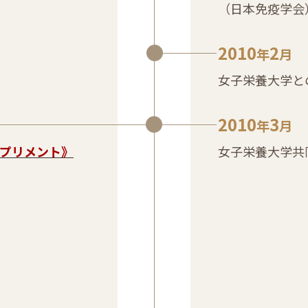
（日本免疫学会
2010
2
年
月
女子栄養大学と
2010
3
年
月
サプリメント》
女子栄養大学共