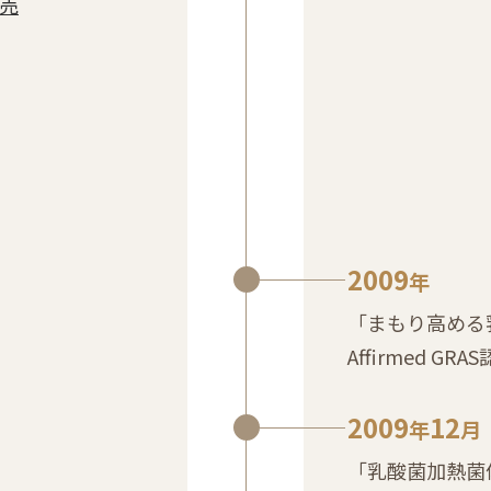
売
2009
年
「まもり高める乳酸
Affirmed G
2009
12
年
月
「乳酸菌加熱菌体