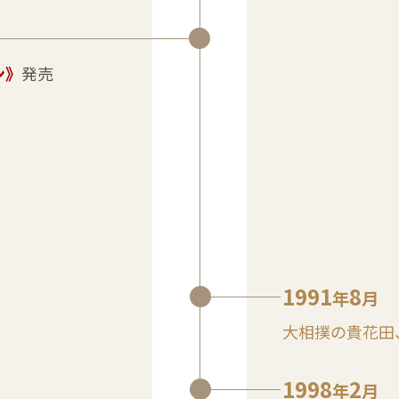
ン》
発売
1991
8
年
月
大相撲の貴花田
1998
2
年
月