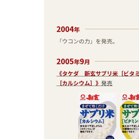
2004
年
「ウコンの力」を発売。
2005
9
年
月
《タケダ 新玄サプリ米［ビタ
［カルシウム］》
発売