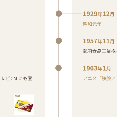
1929
12
年
月
昭和元年
1957
11
年
月
武田食品工業株
1963
1
年
月
レビCM にも登
アニメ「鉄腕ア