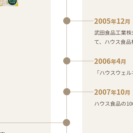
2005
12
年
月
武田食品工業株
て、ハウス食品
2006
4
年
月
「ハウスウェル
2007
10
年
月
ハウス食品の1