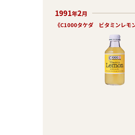
1991
2
年
月
《C1000タケダ ビタミンレモ