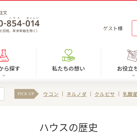
注文
ゲスト
様
30（土日祝、年末年始を除く）
から探す
私たちの想い
お役立
ウコン
ネルノダ
クルビサ
乳酸
PICK UP
ハウスの歴史