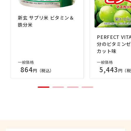
新玄 サプリ米 ビタミン＆
鉄分米
PERFECT VIT
分のビタミンゼ
カット味
一般価格
一般価格
864
5,443
円（税込）
円（税